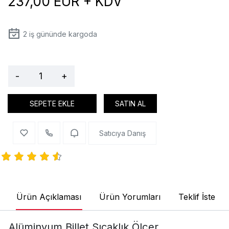
237,00 EUR + KDV
2
iş gününde kargoda
-
+
SEPETE EKLE
SATIN AL
Satıcıya Danış
Ürün Açıklaması
Ürün Yorumları
Teklif İste
Alüminyum Billet Sıcaklık Ölçer