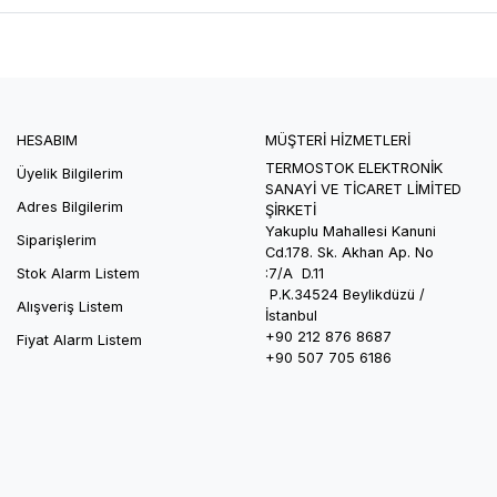
HESABIM
MÜŞTERİ HİZMETLERİ
TERMOSTOK ELEKTRONİK
Üyelik Bilgilerim
SANAYİ VE TİCARET LİMİTED
Adres Bilgilerim
ŞİRKETİ
Yakuplu Mahallesi Kanuni
Siparişlerim
Cd.178. Sk.
Akhan
Ap. No
Stok Alarm Listem
:7/A D.11
P.K.34524
Beylikdüzü /
Alışveriş Listem
İstanbul
+90 212 876 8687
Fiyat Alarm Listem
+90 507 705 6186