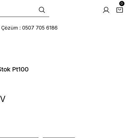
0
ı Çözüm : 0507 705 6186
Stok Pt100
DV