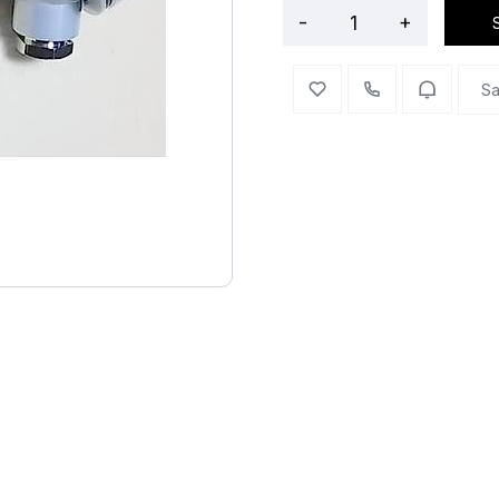
-
+
Sa