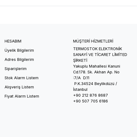
HESABIM
MÜŞTERİ HİZMETLERİ
TERMOSTOK ELEKTRONİK
Üyelik Bilgilerim
SANAYİ VE TİCARET LİMİTED
Adres Bilgilerim
ŞİRKETİ
Yakuplu Mahallesi Kanuni
Siparişlerim
Cd.178. Sk.
Akhan
Ap. No
Stok Alarm Listem
:7/A D.11
P.K.34524
Beylikdüzü /
Alışveriş Listem
İstanbul
+90 212 876 8687
Fiyat Alarm Listem
+90 507 705 6186