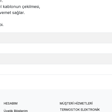
r.
l kablonun çekilmesi,
vemet sağlar.
i.
HESABIM
MÜŞTERİ HİZMETLERİ
TERMOSTOK ELEKTRONİK
Üyelik Bilgilerim