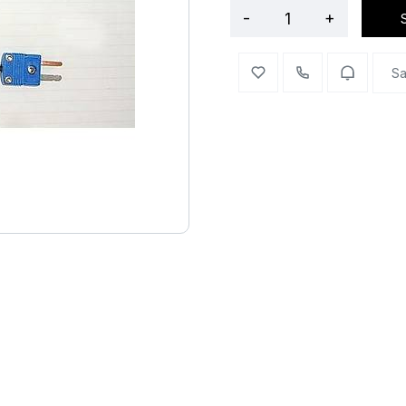
-
+
Sa