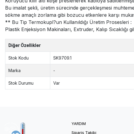
Koruyucu kılıf altı köşe preslenerek kabloya sabitlenmişti
Bu imalat şekli, üretim sürecinde gerçekleşmesi muhteme
sökme amaçlı zorlama gibi bozucu etkenlere karşı muka
** Bu Tip Termokupl?un Kullanıldığı Üretim Prosesleri :
Plastik Enjeksiyon Makinaları, Extruder, Kalıp Sıcaklığı gib
Diğer Özellikler
Stok Kodu
SK9709.1
Marka
-
Stok Durumu
Var
YARDIM
Sipariş Takibi