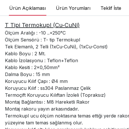
Ürün Açıklaması
Ürün Yorumları
Teklif İste
T Tipi Termokupl (Cu-CuNi)
Ölçüm Aralığı : -10 ..+250°C
Ölçüm Sensörü : T- tip Termokupl
Tek Elemanlı, 2 Telli (1xCu-CuNi), (1xCu-Const)
Kablo Boyu : 2 Mt.
Kablo İzolasyonu : Teflon+Teflon
Kablo Kesiti : 2x0,50mm²
Dalma Boyu : 15 mm
Koruyucu Kılıf Çapı : Ø4 mm
Koruyucu Kılıf : ss304 Paslanmaz Çelik
Termoçift Koruyucu Kılıftan İzoleli (Topraksız)
Montaj Bağlantısı : M8 Hareketli Rakor
Montaj rakoru yayın arkasındadır.
Termokupl ucu ölçüm noktasına temas ettiği yerde rakor 
yüzeyine tam temas sağlanmış olur.